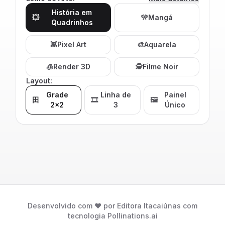
História em
💥
🎌
Mangá
Quadrinhos
👾
Pixel Art
🎨
Aquarela
🧊
Render 3D
🕵️
Filme Noir
Layout:
Grade
Linha de
Painel
田
🎞️
🖼️
2x2
3
Único
Desenvolvido com ❤️ por Editora Itacaiúnas com
tecnologia Pollinations.ai