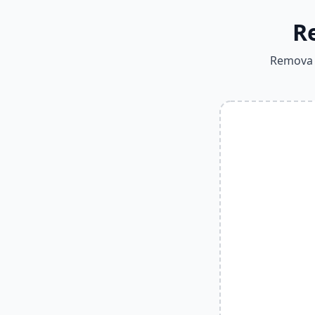
R
Remova o