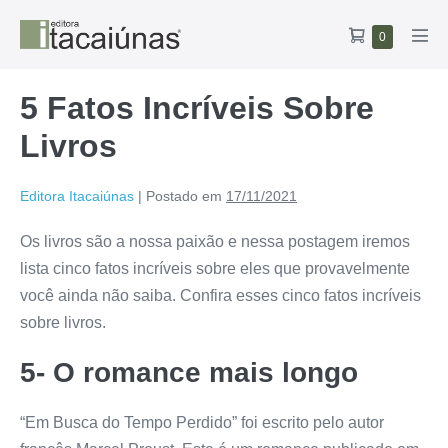
Ir
Carrinho
Itens
0
para
Alte
no
de
o
men
carrinho
compras
conteúdo
5 Fatos Incríveis Sobre
Livros
Editora Itacaiúnas
|
Postado em
17/11/2021
Os livros são a nossa paixão e nessa postagem iremos
lista cinco fatos incríveis sobre eles que provavelmente
você ainda não saiba. Confira esses cinco fatos incríveis
sobre livros.
5- O romance mais longo
“Em Busca do Tempo Perdido” foi escrito pelo autor