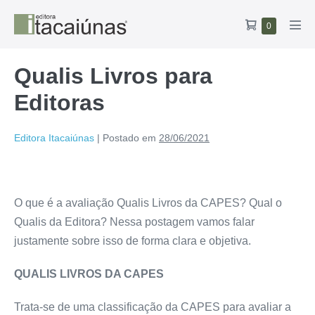
Ir
Carrinho
Itens
0
para
Alte
no
de
o
men
carrinho
compras
conteúdo
Qualis Livros para
Editoras
Editora Itacaiúnas
|
Postado em
28/06/2021
O que é a avaliação Qualis Livros da CAPES? Qual o
Qualis da Editora? Nessa postagem vamos falar
justamente sobre isso de forma clara e objetiva.
QUALIS LIVROS DA CAPES
Trata-se de uma classificação da CAPES para avaliar a