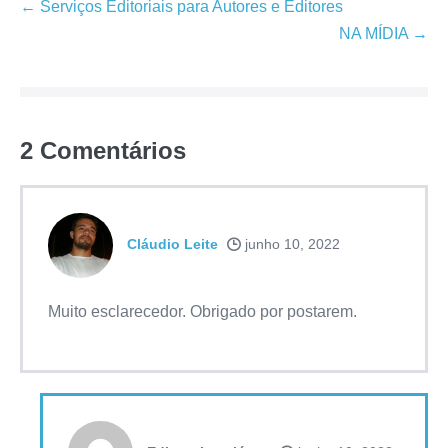
Navegação
← Serviços Editoriais para Autores e Editores
de
NA MÍDIA →
post
2
Comentários
Cláudio Leite
junho 10, 2022
Muito esclarecedor. Obrigado por postarem.