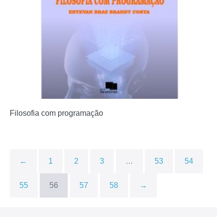
Filosofia com programação
←
1
2
3
…
53
54
55
56
57
58
→