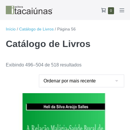
Ir
Carrinho
Itens
0
para
Alte
no
de
o
men
carrinho
compras
conteúdo
Início
/
Catálogo de Livros
/ Página 56
Catálogo de Livros
Classificado
Exibindo 496–504 de 518 resultados
por
mais
recente