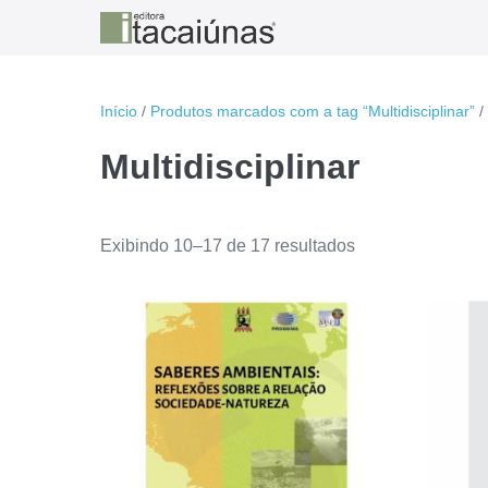
Ir
para
o
conteúdo
Início
/
Produtos marcados com a tag “Multidisciplinar”
/
Multidisciplinar
Classificado
Exibindo 10–17 de 17 resultados
por
mais
recente