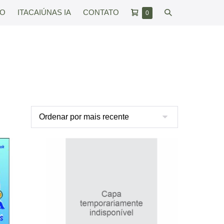
Carrinho
Alternar
RO
ITACAIÚNAS IA
CONTATO
Itens
0
no
de
pesquisar
carrinho
compras