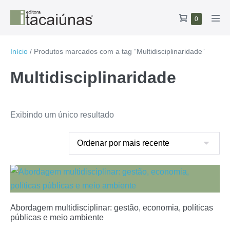
Ir
Carrinho
Itens
0
para
Alte
no
de
o
men
carrinho
compras
conteúdo
Início
/ Produtos marcados com a tag “Multidisciplinaridade”
Multidisciplinaridade
Exibindo um único resultado
Abordagem multidisciplinar: gestão, economia, políticas
públicas e meio ambiente