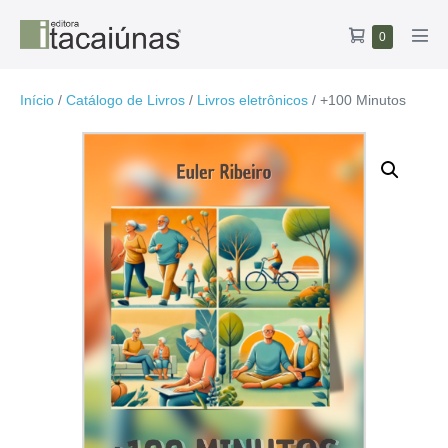
Ir
Carrinho
Itens
0
para
Alte
no
de
o
men
carrinho
compras
conteúdo
Início
/
Catálogo de Livros
/
Livros eletrônicos
/ +100 Minutos