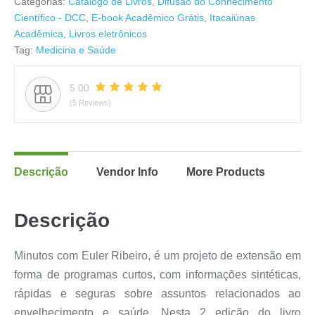
Categorias:
Catálogo de Livros
,
Difusão do Conhecimento
Científico - DCC
,
E-book Acadêmico Grátis
,
Itacaiúnas
Acadêmica
,
Livros eletrônicos
Tag:
Medicina e Saúde
5.00
(5 Reviews)
Descrição
Vendor Info
More Products
Descrição
Minutos com Euler Ribeiro, é um projeto de extensão em
forma de programas curtos, com informações sintéticas,
rápidas e seguras sobre assuntos relacionados ao
envelhecimento e saúde. Nesta 2 edição do livro