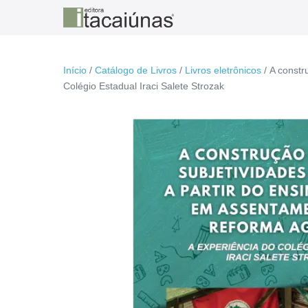
Ir
para
o
conteúdo
Início
/
Catálogo de Livros
/
Livros eletrônicos
/ A constr
Colégio Estadual Iraci Salete Strozak