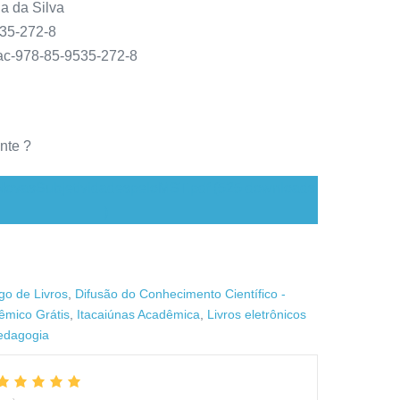
a da Silva
35-272-8
tac-978-85-9535-272-8
nte ?
ovasSubjetividadespeloMST.pdf (525 downloads
)
go de Livros
,
Difusão do Conhecimento Científico -
êmico Grátis
,
Itacaiúnas Acadêmica
,
Livros eletrônicos
edagogia