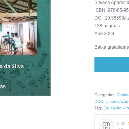
Silvana Aparecid
ISBN: 978-85-95
DOI: 10.36599/i
138 páginas
Ano 2024
Baixe gratuitame
AConstrucaodeN
Categorias:
Catálo
DCC
,
E-book Acad
Tag:
Educação - P
5.00