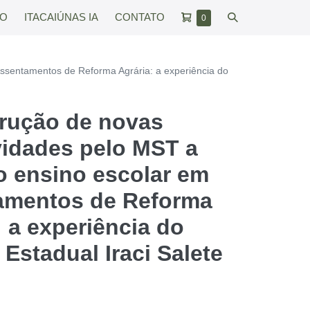
Carrinho
Alternar
RO
ITACAIÚNAS IA
CONTATO
Itens
0
no
de
pesquisar
carrinho
compras
Assentamentos de Reforma Agrária: a experiência do
rução de novas
vidades pelo MST a
do ensino escolar em
amentos de Reforma
: a experiência do
 Estadual Iraci Salete