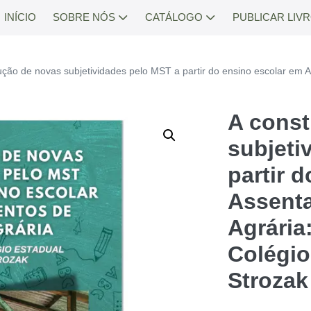
INÍCIO
SOBRE NÓS
CATÁLOGO
PUBLICAR LIV
ução de novas subjetividades pelo MST a partir do ensino escolar em 
A const
subjeti
partir 
Assent
Agrária
Colégio
Strozak