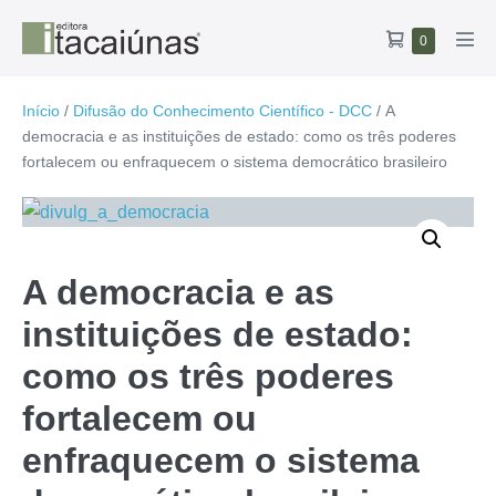
Ir
Carrinho
Itens
0
para
Alte
no
de
o
men
carrinho
compras
conteúdo
Início
/
Difusão do Conhecimento Científico - DCC
/ A
democracia e as instituições de estado: como os três poderes
fortalecem ou enfraquecem o sistema democrático brasileiro
A democracia e as
instituições de estado:
como os três poderes
fortalecem ou
enfraquecem o sistema