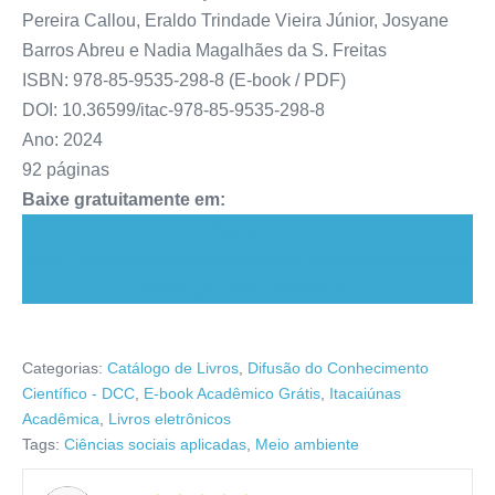
Pereira Callou, Eraldo Trindade Vieira Júnior, Josyane
Barros Abreu e Nadia Magalhães da S. Freitas
ISBN: 978-85-9535-298-8 (E-book / PDF)
DOI: 10.36599/itac-978-85-9535-298-8
Ano: 2024
92 páginas
Baixe gratuitamente em:
Baixar e-
book_OAgronegocionarelacaoSaudeAmbienteSustentab
ilidade.pdf (823 downloads )
Categorias:
Catálogo de Livros
,
Difusão do Conhecimento
Científico - DCC
,
E-book Acadêmico Grátis
,
Itacaiúnas
Acadêmica
,
Livros eletrônicos
Tags:
Ciências sociais aplicadas
,
Meio ambiente