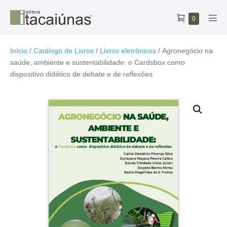
Ir
Carrinho
Itens
0
para
Alte
no
de
o
men
carrinho
compras
conteúdo
Início
/
Catálogo de Livros
/
Livros eletrônicos
/ Agronegócio na
saúde, ambiente e sustentabilidade: o Cardsbox como
dispositivo didático de debate e de reflexões