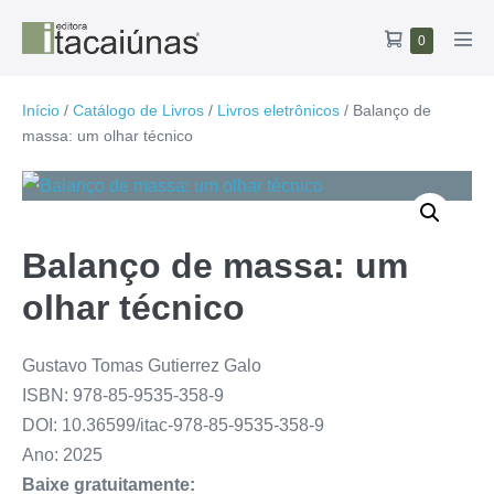
Ir
Carrinho
Itens
0
para
Alte
no
de
o
men
carrinho
compras
conteúdo
Início
/
Catálogo de Livros
/
Livros eletrônicos
/ Balanço de
massa: um olhar técnico
Balanço de massa: um
olhar técnico
Gustavo Tomas Gutierrez Galo
ISBN: 978-85-9535-358-9
DOI: 10.36599/itac-978-85-9535-358-9
Ano: 2025
Baixe gratuitamente: