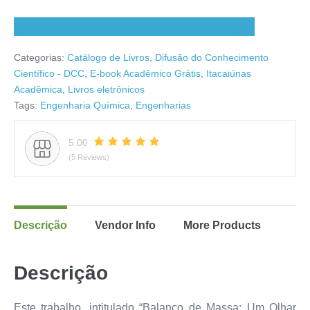
ebook_Balanco_de_Massa.pdf (249 downloads )
Categorias:
Catálogo de Livros
,
Difusão do Conhecimento
Científico - DCC
,
E-book Acadêmico Grátis
,
Itacaiúnas
Acadêmica
,
Livros eletrônicos
Tags:
Engenharia Química
,
Engenharias
5.00
(5 Reviews)
Descrição
Vendor Info
More Products
Descrição
Este trabalho, intitulado “Balanço de Massa: Um Olhar