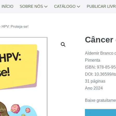
INÍCIO
SOBRE NÓS
CATÁLOGO
PUBLICAR LIV
 HPV: Proteja-se!
Câncer 
Aldemir Branco d
Pimenta
ISBN: 978-85-95
DOI: 10.36599/i
31 páginas
Ano 2024
Baixe gratuitame
Câncer HPV: Pro