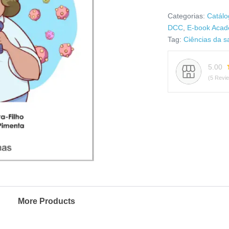
Categorias:
Catálo
DCC
,
E-book Acad
Tag:
Ciências da 
5.00
(5 Revi
More Products