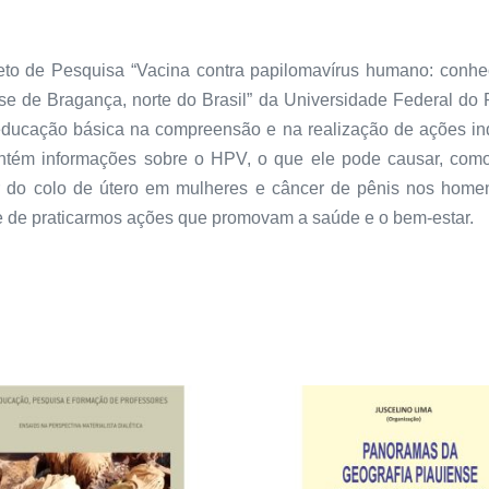
eto de Pesquisa “Vacina contra papilomavírus humano: conheci
se de Bragança, norte do Brasil” da Universidade Federal do P
a educação básica na compreensão e na realização de ações ind
ontém informações sobre o HPV, o que ele pode causar, como
o colo de útero em mulheres e câncer de pênis nos homens
e de praticarmos ações que promovam a saúde e o bem-estar.