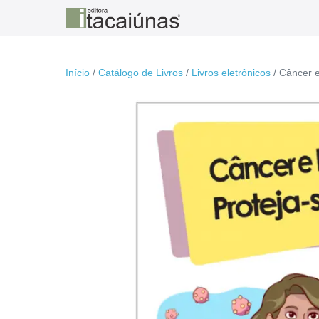
Ir
para
o
conteúdo
Início
/
Catálogo de Livros
/
Livros eletrônicos
/ Câncer e