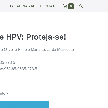
Carrinho
Alternar
RO
ITACAIÚNAS IA
CONTATO
Itens
0
no
de
pesquisar
carrinho
compras
e HPV: Proteja-se!
e Oliveira Filho e Maria Eduarda Mescouto
35-273-5
tac-978-85-9535-273-5
nte ?
teja-se.pdf (529 downloads )