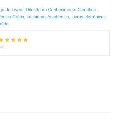
go de Livros
,
Difusão do Conhecimento Científico -
êmico Grátis
,
Itacaiúnas Acadêmica
,
Livros eletrônicos
saúde
ews)