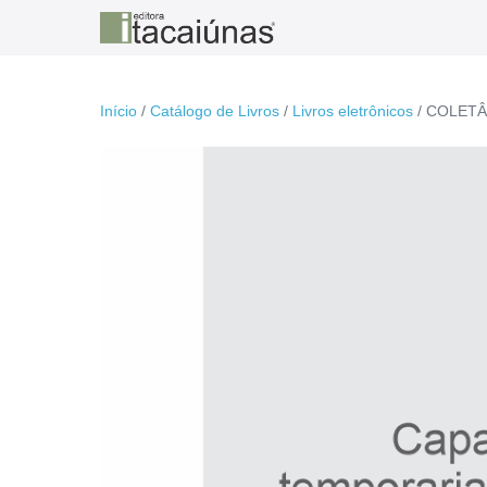
Ir
para
o
conteúdo
Início
/
Catálogo de Livros
/
Livros eletrônicos
/ COLETÂ