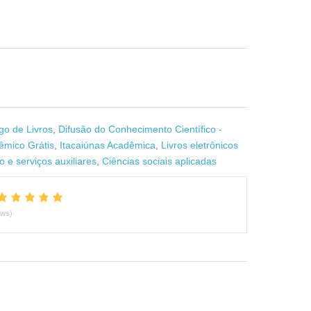
go de Livros
,
Difusão do Conhecimento Científico -
êmico Grátis
,
Itacaiúnas Acadêmica
,
Livros eletrônicos
 e serviços auxiliares
,
Ciências sociais aplicadas
ews)