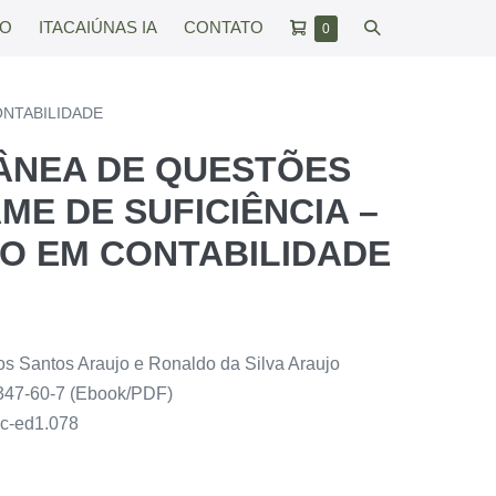
Carrinho
Alternar
RO
ITACAIÚNAS IA
CONTATO
Itens
0
no
de
pesquisar
carrinho
compras
ONTABILIDADE
ÂNEA DE QUESTÕES
ME DE SUFICIÊNCIA –
O EM CONTABILIDADE
os Santos Araujo e Ronaldo da Silva Araujo
347-60-7 (Ebook/PDF)
ac-ed1.078