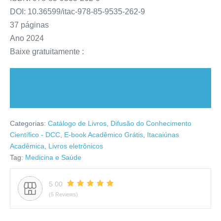
DOI: 10.36599/itac-978-85-9535-262-9
37 páginas
Ano 2024
Baixe gratuitamente :
CUIDADOS PALIATIVOS EM MAPAS MENTAIS: UM
OLHAR PARA O ENSINO DE HUMANIDADES E
BIOÉTICA (532 downloads )
Categorias:
Catálogo de Livros
,
Difusão do Conhecimento
Científico - DCC
,
E-book Acadêmico Grátis
,
Itacaiúnas
Acadêmica
,
Livros eletrônicos
Tag:
Medicina e Saúde
5.00
(5 Reviews)