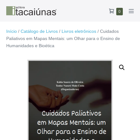
Ir
Carrinho
Itens
0
para
Alte
no
de
o
men
carrinho
compras
conteúdo
Início
/
Catálogo de Livros
/
Livros eletrônicos
/ Cuidados
Paliativos em Mapas Mentais: um Olhar para o Ensino de
Humanidades e Bioética