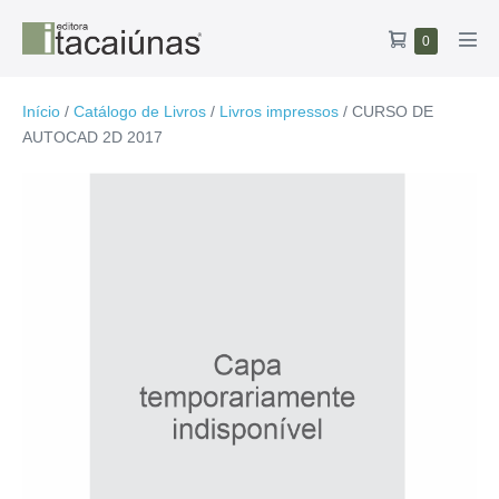
Ir
Carrinho
Itens
0
para
Alte
no
de
o
men
carrinho
compras
conteúdo
Início
/
Catálogo de Livros
/
Livros impressos
/ CURSO DE
AUTOCAD 2D 2017