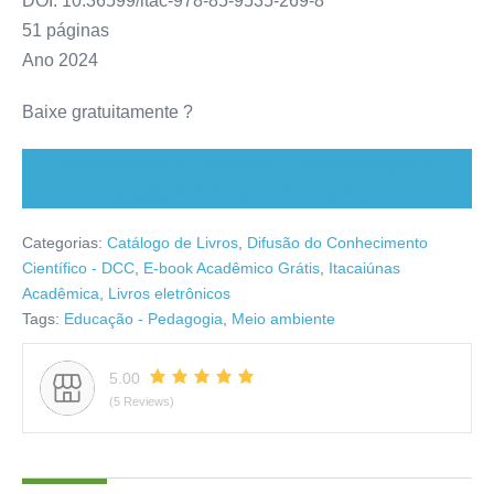
DOI: 10.36599/itac-978-85-9535-269-8
51 páginas
Ano 2024
Baixe gratuitamente ?
Ecossistemas e Tecnologia: Conscientização e
Educação Ambiental (1141 downloads )
Categorias:
Catálogo de Livros
,
Difusão do Conhecimento
Científico - DCC
,
E-book Acadêmico Grátis
,
Itacaiúnas
Acadêmica
,
Livros eletrônicos
Tags:
Educação - Pedagogia
,
Meio ambiente
5.00
(5 Reviews)