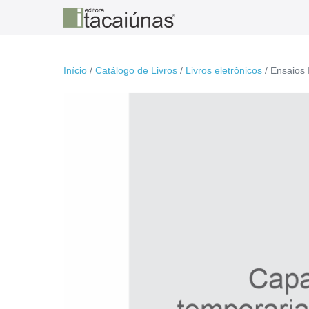
Ir
para
o
conteúdo
Início
/
Catálogo de Livros
/
Livros eletrônicos
/ Ensaios 