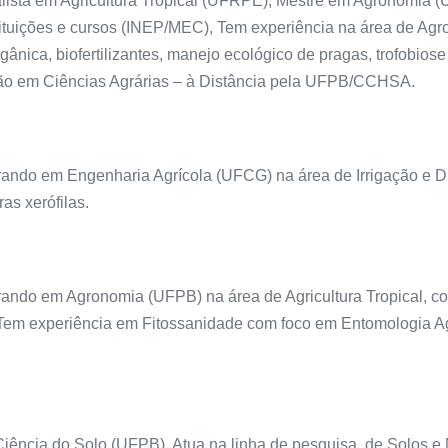
alista em Agricultura Tropical (UFRPE), Mestre em Agronomia
stituições e cursos (INEP/MEC), Tem experiência na área de Ag
gânica, biofertilizantes, manejo ecológico de pragas, trofobiose
ão em Ciências Agrárias – à Distância pela UFPB/CCHSA.
ando em Engenharia Agrícola (UFCG) na área de Irrigação e 
as xerófilas.
ndo em Agronomia (UFPB) na área de Agricultura Tropical, co
 Tem experiência em Fitossanidade com foco em Entomologia A
ncia do Solo (UFPB). Atua na linha de pesquisa de Solos e N