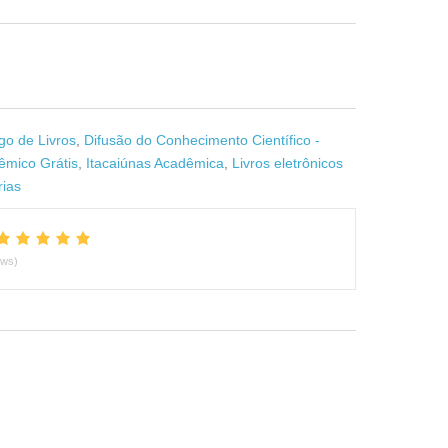
go de Livros
,
Difusão do Conhecimento Científico -
êmico Grátis
,
Itacaiúnas Acadêmica
,
Livros eletrônicos
rias
ews)