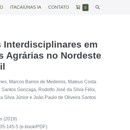
Carrinho
Alternar
RO
ITACAIÚNAS IA
CONTATO
Itens
0
no
de
pesquisar
carrinho
compras
 Interdisciplinares em
s Agrárias no Nordeste
il
mes, Marcos Barros de Medeiros, Mateus Costa
 Santos Gonzaga, Rodolfo José da Silva Félix,
a Silva Júnior e João Paulo de Oliveira Santos
as (2019)
35-145-5 (e-book/PDF)