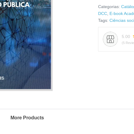
Categorias:
Catálo
DCC
,
E-book Acad
Tags:
Ciências soc
5.00
(5 Revi
More Products