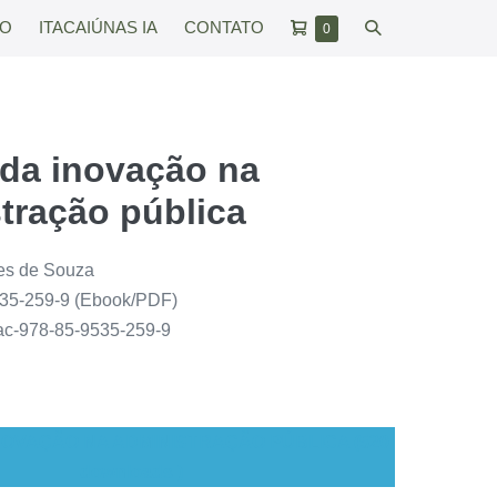
Carrinho
Alternar
RO
ITACAIÚNAS IA
CONTATO
Itens
0
no
de
pesquisar
carrinho
compras
da inovação na
tração pública
es de Souza
535-259-9 (Ebook/PDF)
tac-978-85-9535-259-9
NOVAÇÃO NA ADMINISTRAÇÃO PÚBLICA (520
downloads )