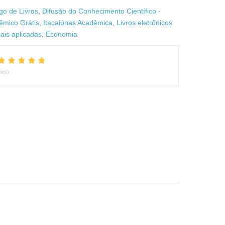
go de Livros
,
Difusão do Conhecimento Científico -
êmico Grátis
,
Itacaiúnas Acadêmica
,
Livros eletrônicos
iais aplicadas
,
Economia
ews)