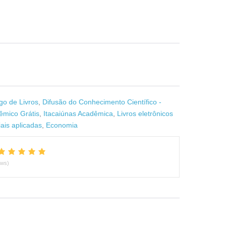
go de Livros
,
Difusão do Conhecimento Científico -
êmico Grátis
,
Itacaiúnas Acadêmica
,
Livros eletrônicos
iais aplicadas
,
Economia
ews)