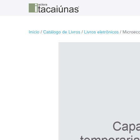
Ir
para
o
conteúdo
Início
/
Catálogo de Livros
/
Livros eletrônicos
/ Microec