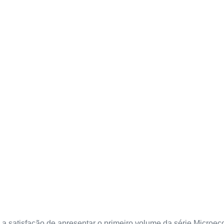
 a satisfação de apresentar o primeiro volume da série Micro