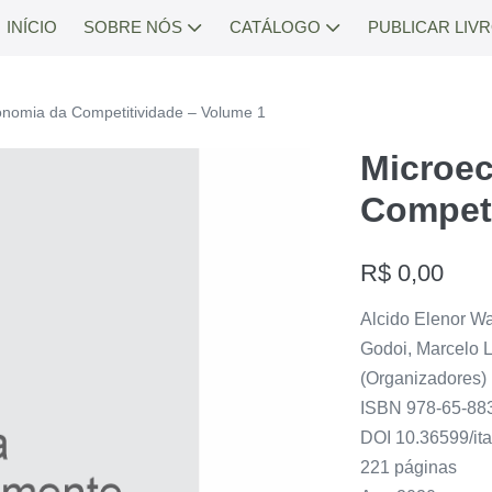
INÍCIO
SOBRE NÓS
CATÁLOGO
PUBLICAR LIV
onomia da Competitividade – Volume 1
Microe
Competi
R$
0,00
Alcido Elenor Wa
Godoi, Marcelo
(Organizadores)
ISBN 978-65-88
DOI 10.36599/it
221 páginas