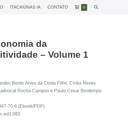
Carrinho
Alternar
RO
ITACAIÚNAS IA
CONTATO
Itens
0
no
de
pesquisar
carrinho
compras
conomia da
tividade – Volume 1
nder, Bento Alves da Costa Filho, Cintia Neves
 Ladvocat Rocha Campos e Paulo Cesar Bontempo
347-70-6 (Ebook/PDF)
ac-ed1.082