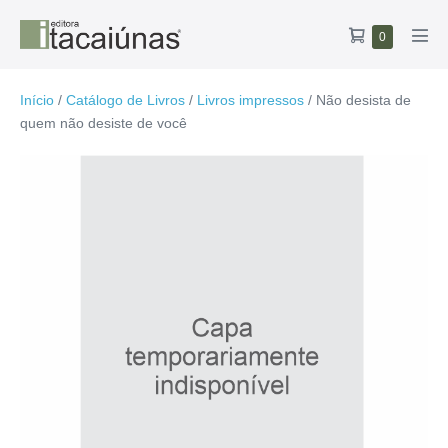
Ir
Carrinho
Itens
0
para
Alte
no
de
o
men
carrinho
compras
conteúdo
Início
/
Catálogo de Livros
/
Livros impressos
/ Não desista de
quem não desiste de você