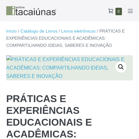
Ir
Carrinho
Itens
0
para
Alte
no
de
o
men
carrinho
compras
conteúdo
Início
/
Catálogo de Livros
/
Livros eletrônicos
/ PRÁTICAS E
EXPERIÊNCIAS EDUCACIONAIS E ACADÊMICAS:
COMPARTILHANDO IDEIAS, SABERES E INOVAÇÃO
PRÁTICAS E
EXPERIÊNCIAS
EDUCACIONAIS E
ACADÊMICAS: