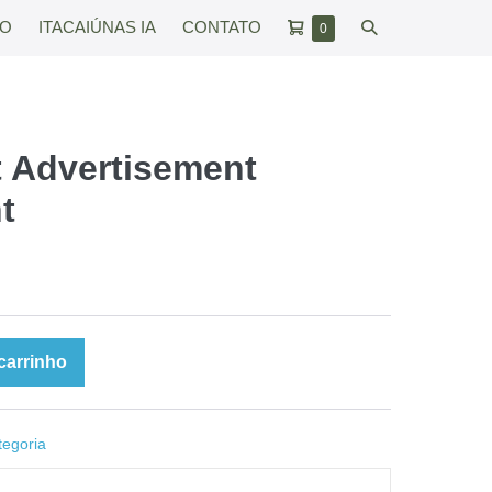
Carrinho
Alternar
RO
ITACAIÚNAS IA
CONTATO
Itens
0
no
de
pesquisar
carrinho
compras
 Advertisement
t
carrinho
egoria