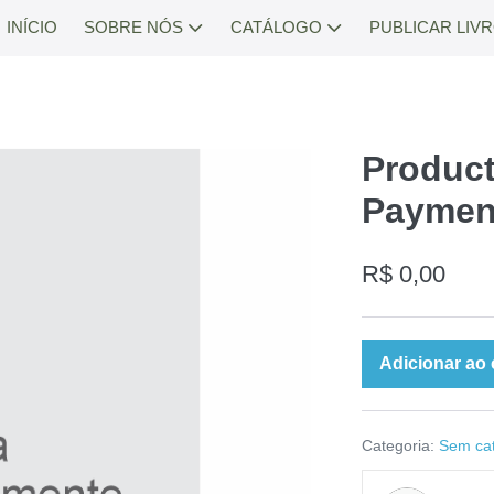
INÍCIO
SOBRE NÓS
CATÁLOGO
PUBLICAR LIV
Product
Paymen
R$
0,00
Product
Adicionar ao 
Advertisement
Payment
quantidade
Categoria:
Sem cat