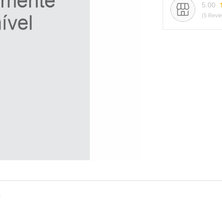
5.00
(5 Revi
s