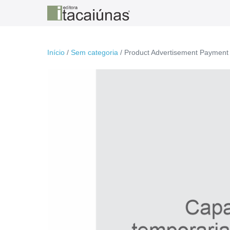
Ir
para
o
conteúdo
Início
/
Sem categoria
/ Product Advertisement Payment