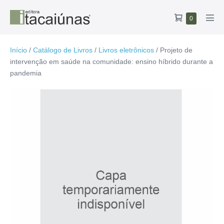
Ir
Carrinho
Itens
0
para
Alte
no
de
o
men
carrinho
compras
conteúdo
Início
/
Catálogo de Livros
/
Livros eletrônicos
/ Projeto de
intervenção em saúde na comunidade: ensino híbrido durante a
pandemia