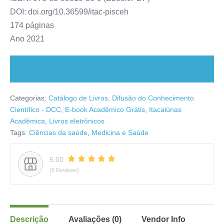
DOI:
doi.org/10.36599/itac-pisceh
174 páginas
Ano 2021
Projeto de intervenção em saúde na comunidade (649
downloads )
Categorias:
Catálogo de Livros
,
Difusão do Conhecimento
Científico - DCC
,
E-book Acadêmico Grátis
,
Itacaiúnas
Acadêmica
,
Livros eletrônicos
Tags:
Ciências da saúde
,
Medicina e Saúde
5.00
(5 Reviews)
Descrição
Avaliações (0)
Vendor Info