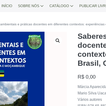
INÍCIO
SOBRE NÓS
CATÁLOGO
PUBLICAR LIV
ambientais e práticas docentes em diferentes contextos: experiência
Saberes
docente
context
Brasil,
R$
0,00
Márcia Aparecid
Mario Silva Uaca
Vários autores
ISBN 978-65-883