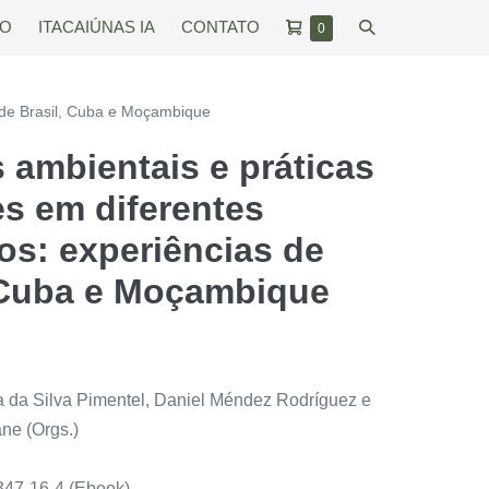
Carrinho
Alternar
RO
ITACAIÚNAS IA
CONTATO
Itens
0
no
de
pesquisar
carrinho
compras
s de Brasil, Cuba e Moçambique
 ambientais e práticas
s em diferentes
os: experiências de
 Cuba e Moçambique
a da Silva Pimentel, Daniel Méndez Rodríguez e
ne (Orgs.)
47-16-4 (Ebook)