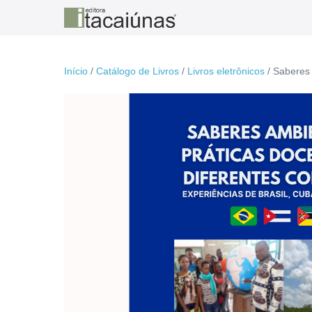
Ir
para
o
conteúdo
Início
/
Catálogo de Livros
/
Livros eletrônicos
/ Saberes 