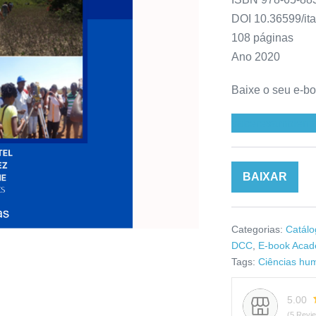
DOI 10.36599/it
108 páginas
Ano 2020
Baixe o seu e-b
saberesambienta
BAIXAR
Categorias:
Catálo
DCC
,
E-book Acad
Tags:
Ciências hu
5.00
(5 Revi