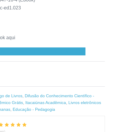
ac-ed1.023
ook aqui
isepraticasdocente.pdf (436 downloads )
go de Livros
,
Difusão do Conhecimento Científico -
êmico Grátis
,
Itacaiúnas Acadêmica
,
Livros eletrônicos
manas
,
Educação - Pedagogia
ews)