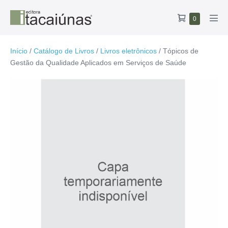
Ir
Carrinho
Itens
0
para
Alte
no
de
o
men
carrinho
compras
conteúdo
Início
/
Catálogo de Livros
/
Livros eletrônicos
/ Tópicos de
Gestão da Qualidade Aplicados em Serviços de Saúde