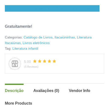
UM-SONHO-UMA-REALIDADE.pdf (1188 downloads )
Gratuitamente!
Categorias:
Catálogo de Livros
,
Itacaiúninhas
,
Literatura
Itacaiúnas
,
Livros eletrônicos
Tag:
Literatura infantil
5.00
(5 Reviews)
Descrição
Avaliações (0)
Vendor Info
More Products