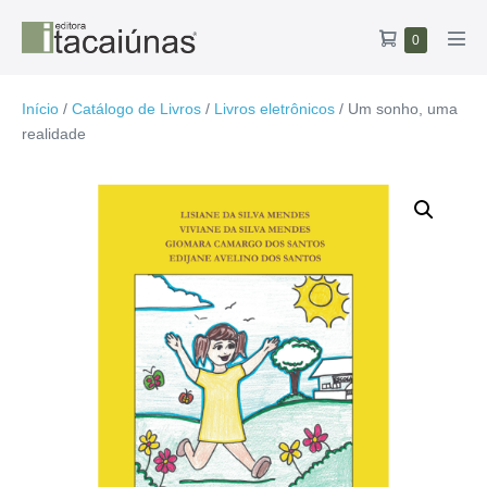
Ir
Carrinho
Itens
0
para
Alte
no
de
o
men
carrinho
compras
conteúdo
Início
/
Catálogo de Livros
/
Livros eletrônicos
/ Um sonho, uma
realidade