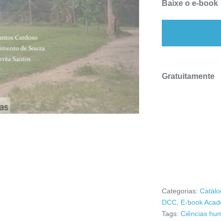
Baixe o e-book
Uso e alteraçõe
do 
Gratuitamente
Categorias:
Catálo
DCC
,
E-book Acad
Tags:
Ciências hu