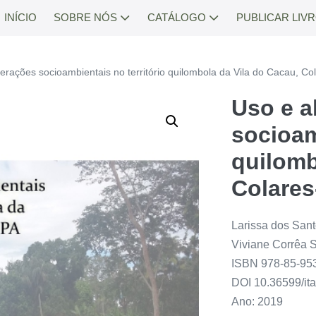
INÍCIO
SOBRE NÓS
CATÁLOGO
PUBLICAR LIV
terações socioambientais no território quilombola da Vila do Cacau, Co
Uso e a
socioam
quilomb
Colare
Larissa dos San
Viviane Corrêa 
ISBN 978-85-95
DOI 10.36599/it
Ano: 2019