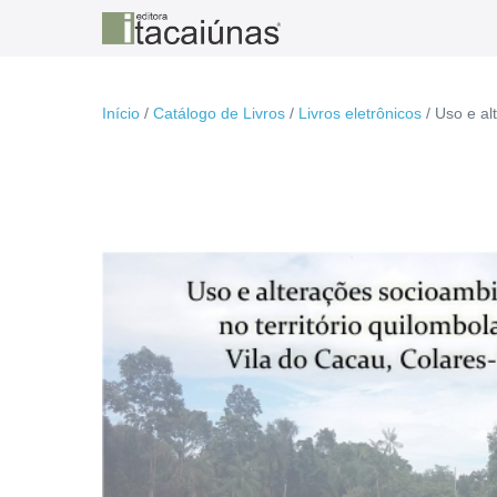
Ir
para
o
conteúdo
Início
/
Catálogo de Livros
/
Livros eletrônicos
/ Uso e al