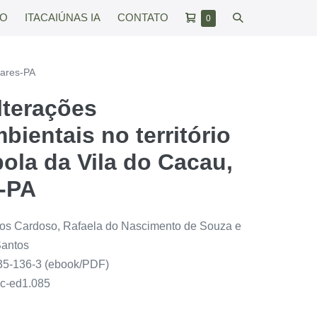
Carrinho
Alternar
RO
ITACAIÚNAS IA
CONTATO
Itens
0
no
de
pesquisar
carrinho
compras
lares-PA
lterações
bientais no território
ola da Vila do Cacau,
s-PA
tos Cardoso, Rafaela do Nascimento de Souza e
Santos
35-136-3 (ebook/PDF)
ac-ed1.085