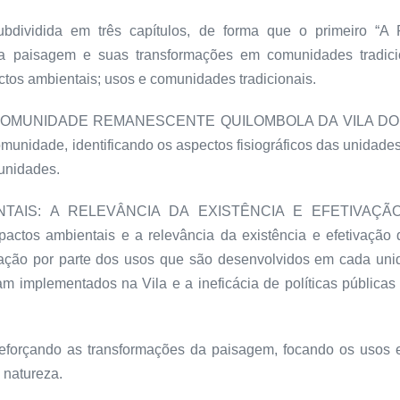
tá subdividida em três capítulos, de forma que o pri
isagem e suas transformações em comunidades tradiciona
ctos ambientais; usos e comunidades tradicionais.
COMUNIDADE REMANESCENTE QUILOMBOLA DA VILA DO CACAU
omunidade, identificando os aspectos fisiográficos das unidade
unidades.
MBIENTAIS: A RELEVÂNCIA DA EXISTÊNCIA E EFETIVA
s ambientais e a relevância da existência e efetivação d
dação por parte dos usos que são desenvolvidos em cada un
am implementados na Vila e a ineficácia de políticas públic
 reforçando as transformações da paisagem, focando os usos 
 natureza.