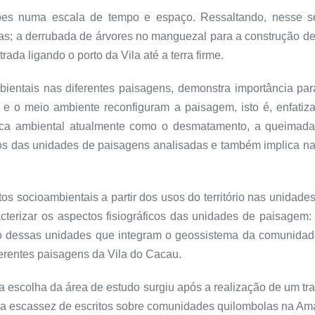
ções numa escala de tempo e espaço. Ressaltando, nesse s
as; a derrubada de árvores no manguezal para a construção de 
ada ligando o porto da Vila até a terra firme.
ientais nas diferentes paisagens, demonstra importância para 
s e o meio ambiente reconfiguram a paisagem, isto é, enfatiz
tica ambiental atualmente como o desmatamento, a queimad
ióticos das unidades de paisagens analisadas e também implica
tos socioambientais a partir dos usos do território nas unida
cterizar os aspectos fisiográficos das unidades de paisagem:
olo dessas unidades que integram o geossistema da comunidad
ferentes paisagens da Vila do Cacau.
 a escolha da área de estudo surgiu após a realização de um 
a escassez de escritos sobre comunidades quilombolas na Ama