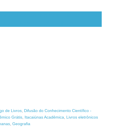
s socioambientais no território quilombola da Vila
Cacau, Colares-PA (1176 downloads )
go de Livros
,
Difusão do Conhecimento Científico -
êmico Grátis
,
Itacaiúnas Acadêmica
,
Livros eletrônicos
manas
,
Geografia