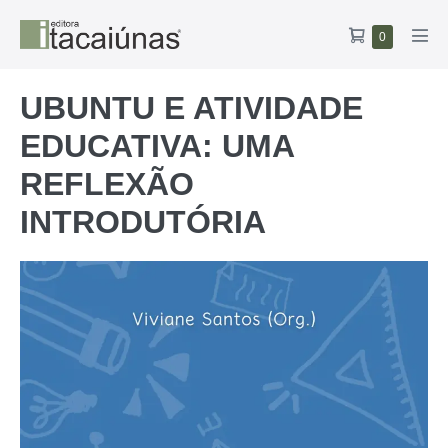
Ir
Carrinho
Itens
0
para
Alte
no
de
o
men
carrinho
compras
conteúdo
UBUNTU E ATIVIDADE
EDUCATIVA: UMA
REFLEXÃO
INTRODUTÓRIA