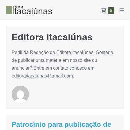
Ir
Carrinho
Itens
0
para
Alte
no
de
o
men
carrinho
compras
conteúdo
Editora Itacaiúnas
Perfil da Redação da Editora Itacaiúnas. Gostaria
de publicar uma matéria em nosso site ou
anunciar? Entre em contato conosco em
editoraitacaiunas@gmail.com.
Patrocínio para publicação de