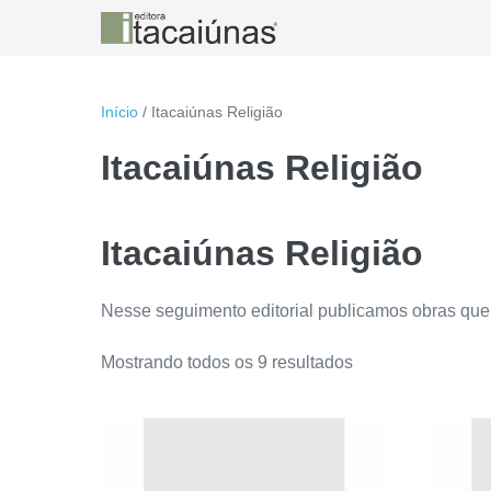
Ir
para
o
conteúdo
Início
/ Itacaiúnas Religião
Itacaiúnas Religião
Itacaiúnas Religião
Nesse seguimento editorial publicamos obras que
Classificado
Mostrando todos os 9 resultados
por
mais
recente