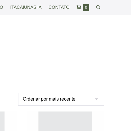
Carrinho
Alternar
RO
ITACAIÚNAS IA
CONTATO
Itens
0
no
de
pesquisar
carrinho
compras