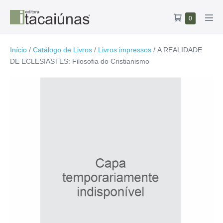
Ir
Carrinho
Itens
0
para
Alte
no
de
o
men
carrinho
compras
conteúdo
Início
/
Catálogo de Livros
/
Livros impressos
/ A REALIDADE
DE ECLESIASTES: Filosofia do Cristianismo