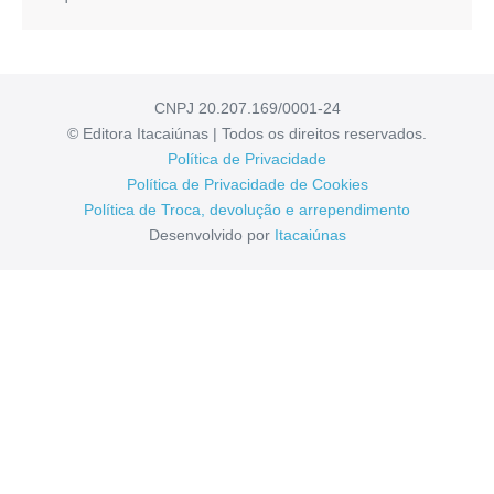
categorias
de
editais
para
iniciativas
da
CNPJ 20.207.169/0001-24
cultura
© Editora Itacaiúnas | Todos os direitos reservados.
negra
Política de Privacidade
Política de Privacidade de Cookies
Política de Troca, devolução e arrependimento
Desenvolvido por
Itacaiúnas