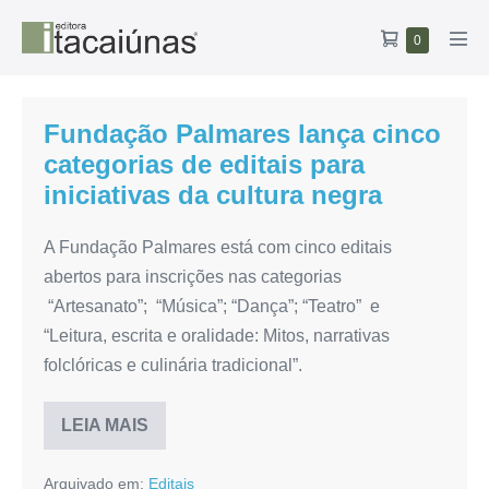
Ir
Carrinho
Itens
0
para
Alte
no
de
o
men
carrinho
compras
conteúdo
Fundação Palmares lança cinco
categorias de editais para
iniciativas da cultura negra
A Fundação Palmares está com cinco editais
abertos para inscrições nas categorias
“Artesanato”; “Música”; “Dança”; “Teatro” e
“Leitura, escrita e oralidade: Mitos, narrativas
folclóricas e culinária tradicional”.
LEIA MAIS
Fundação
Palmares
lança
Arquivado em:
Editais
cinco