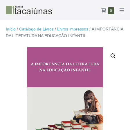
Ir
Carrinho
Itens
0
para
Alte
no
de
o
men
carrinho
compras
conteúdo
Início
/
Catálogo de Livros
/
Livros impressos
/ A IMPORTÂNCIA
DA LITERATURA NA EDUCAÇÃO INFANTIL