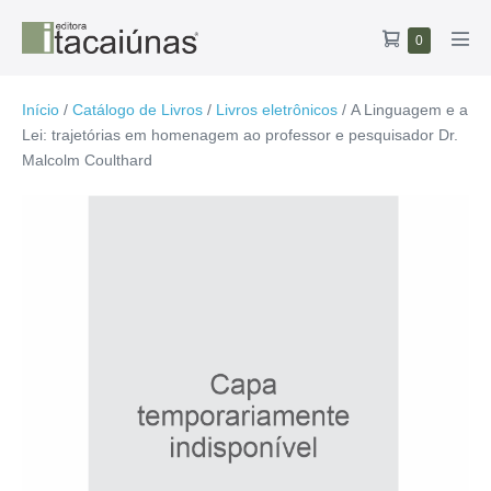
Ir
Carrinho
Itens
0
para
Alte
no
de
o
men
carrinho
compras
conteúdo
Início
/
Catálogo de Livros
/
Livros eletrônicos
/ A Linguagem e a
Lei: trajetórias em homenagem ao professor e pesquisador Dr.
Malcolm Coulthard