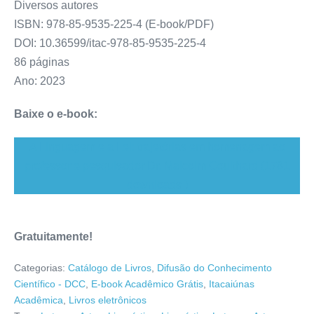
Diversos autores
ISBN: 978-85-9535-225-4 (E-book/PDF)
DOI: 10.36599/itac-978-85-9535-225-4
86 páginas
Ano: 2023
Baixe o e-book:
A Linguagem e a Lei: trajetórias em homenagem ao
professor e pesquisador Dr. Malcolm Coulthard (1781
downloads )
Gratuitamente!
Categorias:
Catálogo de Livros
,
Difusão do Conhecimento
Científico - DCC
,
E-book Acadêmico Grátis
,
Itacaiúnas
Acadêmica
,
Livros eletrônicos