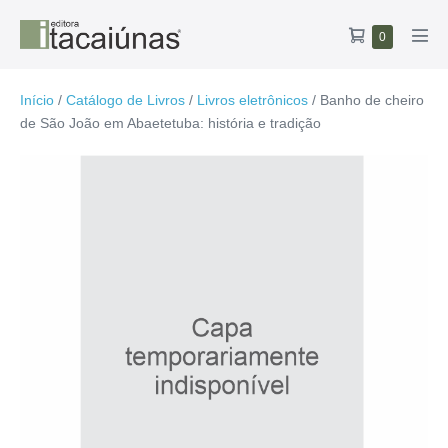
Ir
Carrinho
Itens
0
para
Alte
no
de
o
men
carrinho
compras
conteúdo
Início
/
Catálogo de Livros
/
Livros eletrônicos
/ Banho de cheiro
de São João em Abaetetuba: história e tradição