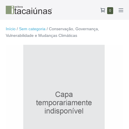
Ir
Carrinho
Itens
0
para
Alte
no
de
o
men
carrinho
compras
conteúdo
Início
/
Sem categoria
/ Conservação, Governança,
Vulnerabilidade e Mudanças Climáticas