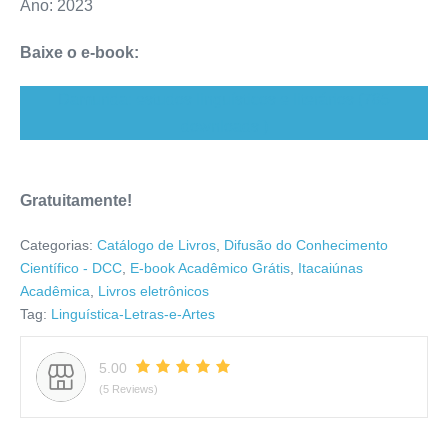
Ano: 2023
Baixe o e-book:
Damurida: estudos linguísticos e literários (785
downloads )
Gratuitamente!
Categorias:
Catálogo de Livros
,
Difusão do Conhecimento
Científico - DCC
,
E-book Acadêmico Grátis
,
Itacaiúnas
Acadêmica
,
Livros eletrônicos
Tag:
Linguística-Letras-e-Artes
5.00
(5 Reviews)