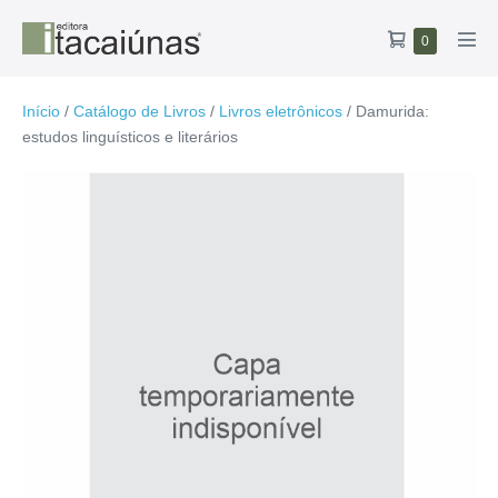
Ir
Carrinho
Itens
0
para
Alte
no
de
o
men
carrinho
compras
conteúdo
Início
/
Catálogo de Livros
/
Livros eletrônicos
/ Damurida:
estudos linguísticos e literários