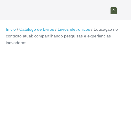
Ir
Carrinho
Itens
0
para
Alt
no
de
me
o
carrinho
compras
conteúdo
Início
/
Catálogo de Livros
/
Livros eletrônicos
/ Educação no
contexto atual: compartilhando pesquisas e experiências
inovadoras