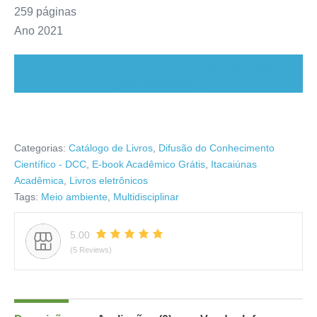
259 páginas
Ano 2021
Pesca e Aquicultura: Desafios na Amazônia Paraense
(886 downloads )
Categorias:
Catálogo de Livros
,
Difusão do Conhecimento
Científico - DCC
,
E-book Acadêmico Grátis
,
Itacaiúnas
Acadêmica
,
Livros eletrônicos
Tags:
Meio ambiente
,
Multidisciplinar
5.00
(5 Reviews)