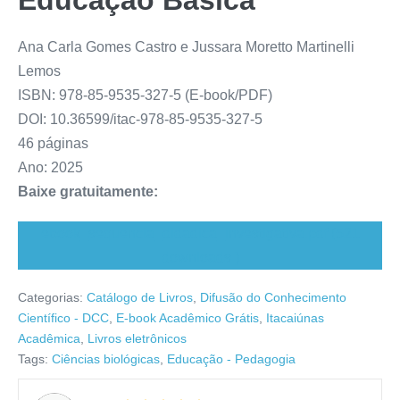
Educação Básica
Ana Carla Gomes Castro e Jussara Moretto Martinelli
Lemos
ISBN: 978-85-9535-327-5 (E-book/PDF)
DOI: 10.36599/itac-978-85-9535-327-5
46 páginas
Ano: 2025
Baixe gratuitamente:
ebook_sequencia_didadica_investigativa.pdf (521
downloads )
Categorias:
Catálogo de Livros
,
Difusão do Conhecimento
Científico - DCC
,
E-book Acadêmico Grátis
,
Itacaiúnas
Acadêmica
,
Livros eletrônicos
Tags:
Ciências biológicas
,
Educação - Pedagogia