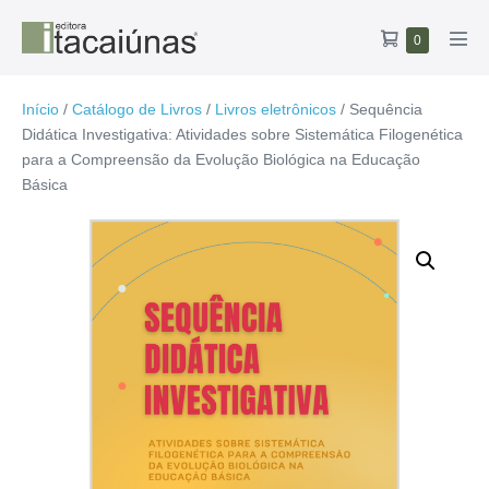
Ir
Carrinho
Itens
0
para
Alte
no
de
o
men
carrinho
compras
conteúdo
Início
/
Catálogo de Livros
/
Livros eletrônicos
/ Sequência
Didática Investigativa: Atividades sobre Sistemática Filogenética
para a Compreensão da Evolução Biológica na Educação
Básica