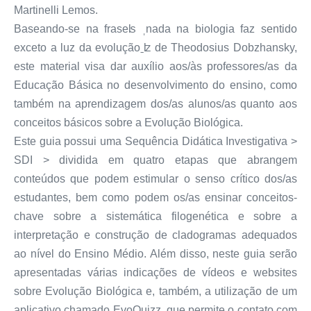
Martinelli Lemos.
Baseando-se na fraseʪ ˌnada na biologia faz sentido
exceto a luz da evoluçãoˍʫ de Theodosius Dobzhansky,
este material visa dar auxílio aos/às professores/as da
Educação Básica no desenvolvimento do ensino, como
também na aprendizagem dos/as alunos/as quanto aos
conceitos básicos sobre a Evolução Biológica.
Este guia possui uma Sequência Didática Investigativa ˃
SDI ˃ dividida em quatro etapas que abrangem
conteúdos que podem estimular o senso crítico dos/as
estudantes, bem como podem os/as ensinar conceitos-
chave sobre a sistemática filogenética e sobre a
interpretação e construção de cladogramas adequados
ao nível do Ensino Médio. Além disso, neste guia serão
apresentadas várias indicações de vídeos e websites
sobre Evolução Biológica e, também, a utilização de um
aplicativo chamado EvoQuizz, que permite o contato com