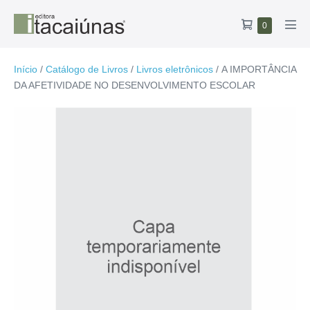
Ir
Carrinho
Itens
0
para
Alte
no
de
o
men
carrinho
compras
conteúdo
Início
/
Catálogo de Livros
/
Livros eletrônicos
/ A IMPORTÂNCIA
DA AFETIVIDADE NO DESENVOLVIMENTO ESCOLAR