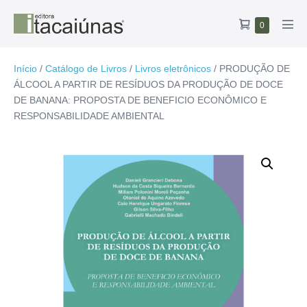
Ir
Carrinho
Itens
0
para
Alte
no
de
o
men
carrinho
compras
conteúdo
Início
/
Catálogo de Livros
/
Livros eletrônicos
/ PRODUÇÃO DE
ÁLCOOL A PARTIR DE RESÍDUOS DA PRODUÇÃO DE DOCE
DE BANANA: PROPOSTA DE BENEFICIO ECONÔMICO E
RESPONSABILIDADE AMBIENTAL