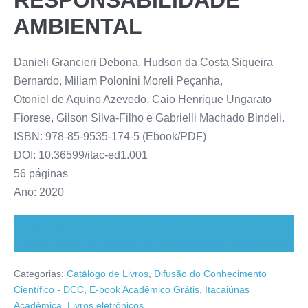
RESPONSABILIDADE
AMBIENTAL
Danieli Grancieri Debona, Hudson da Costa Siqueira
Bernardo, Miliam Polonini Moreli Peçanha,
Otoniel de Aquino Azevedo, Caio Henrique Ungarato
Fiorese, Gilson Silva-Filho e Gabrielli Machado Bindeli.
ISBN: 978-85-9535-174-5 (Ebook/PDF)
DOI: 10.36599/itac-ed1.001
56 páginas
Ano: 2020
PRODUÇÃO DE ÁLCOOL A PARTIR DE RESÍDUOS DA
PRODUÇÃO DE DOCE DE BANANA (921 downloads )
Categorias:
Catálogo de Livros
,
Difusão do Conhecimento
Científico - DCC
,
E-book Acadêmico Grátis
,
Itacaiúnas
Acadêmica
,
Livros eletrônicos