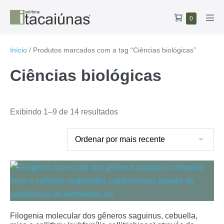
Ir
Carrinho
Itens
0
para
Alte
no
de
o
men
carrinho
compras
conteúdo
Início
/ Produtos marcados com a tag “Ciências biológicas”
Ciências biológicas
Classificado
Exibindo 1–9 de 14 resultados
por
mais
recente
Filogenia molecular dos gêneros saguinus, cebuella,