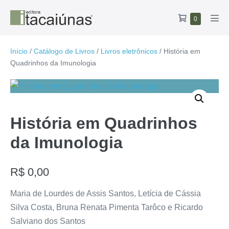
Ir
Carrinho
Itens
0
para
Alte
no
de
o
men
carrinho
compras
conteúdo
Início
/
Catálogo de Livros
/
Livros eletrônicos
/ História em
Quadrinhos da Imunologia
História em Quadrinhos
da Imunologia
R$
0,00
Maria de Lourdes de Assis Santos, Letícia de Cássia
Silva Costa, Bruna Renata Pimenta Tarôco e Ricardo
Salviano dos Santos