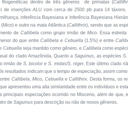
s filogenéticas dentro de três gêneros de primatas (
Callithr
oci de inserções
ALU
com cerca de 2500 pb para 14 táxons. A
lhança, inferência Bayesiana e Inferência Bayesiana Hierárq
 (
Mico
) e outro na mata Atlântica (
Callithrix
), sendo que as es
namento de
Callibela
como grupo irmão de
Mico
. Essa estreit
 menor do que entre
Callibela
e
Cebuella
(1.5%) e entre
Callib
ue
Cebuella
seja mantido como gênero, e
Callibela
como espéc
asal do clado Amazônida. Quanto a
Saguinus
, as espécies
S.
po irmão de
S. bicolor
e
S. midas/S. niger
. Este último clado n
Os resultados indicam que o tempo de especiação, assim como
 entre
Callibela
,
Mico
,
Cebuella
e
Callithrix
. Desta forma, os 
 que apresentou uma alta similaridade entre os indivíduos e es
 principais especiações ocorrido no Mioceno, além de que, e
ntro de
Saguinus
para descrição ou não de novos gêneros.