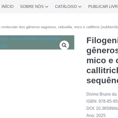
INÍCIO
SOBRE NÓS
CATÁLOGO
PUBLICAR LIV
a molecular dos gêneros saguinus, cebuella, mico e callithrix (subfamíli
Filogen
gêneros
mico e c
callitri
sequênc
Divino Bruno da
ISBN: 978-85-95
DOI: 10.36599/i
Ano: 2025