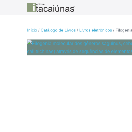
Ir
para
o
conteúdo
Início
/
Catálogo de Livros
/
Livros eletrônicos
/ Filogeni