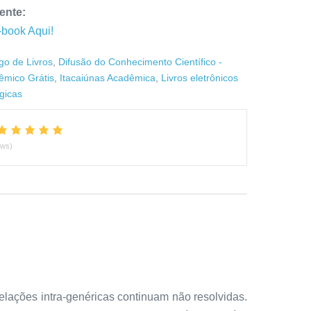
ente:
-book Aqui!
go de Livros
,
Difusão do Conhecimento Científico -
êmico Grátis
,
Itacaiúnas Acadêmica
,
Livros eletrônicos
ógicas
ews)
lações intra-genéricas continuam não resolvidas.