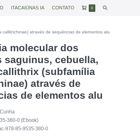
Carrinho
Alternar
RO
ITACAIÚNAS IA
CONTATO
Itens
0
no
de
pesquisar
carrinho
compras
a callitrichinae) através de sequências de elementos alu
ia molecular dos
 saguinus, cebuella,
allithrix (subfamília
chinae) através de
ias de elementos alu
 Cunha
35-380-0 (Ebook)
tac-978-85-9535-380-0