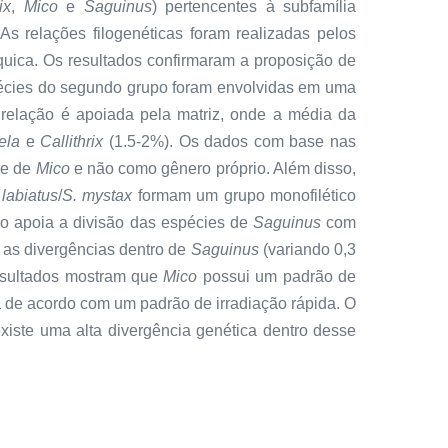
ix
,
Mico
e
Saguinus
) pertencentes à subfamília
s relações filogenéticas foram realizadas pelos
uica. Os resultados confirmaram a proposição de
pécies do segundo grupo foram envolvidas em uma
a relação é apoiada pela matriz, onde a média da
ela
e
Callithrix
(1.5-2%). Os dados com base nas
ie de
Mico
e não como gênero próprio. Além disso,
 labiatus
/
S. mystax
formam um grupo monofilético
ão apoia a divisão das espécies de
Saguinus
com
 as divergências dentro de
Saguinus
(variando 0,3
resultados mostram que
Mico
possui um padrão de
ta de acordo com um padrão de irradiação rápida. O
xiste uma alta divergência genética dentro desse