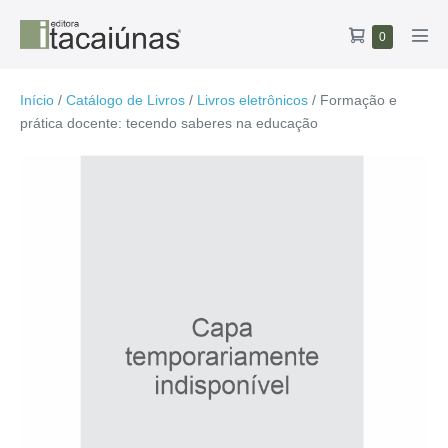
Ir
Carrinho
Itens
0
para
Alte
no
de
o
men
carrinho
compras
conteúdo
Início
/
Catálogo de Livros
/
Livros eletrônicos
/ Formação e
prática docente: tecendo saberes na educação