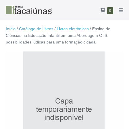
Ir
Carrinho
Itens
0
para
Alte
no
de
o
men
carrinho
compras
conteúdo
Início
/
Catálogo de Livros
/
Livros eletrônicos
/ Ensino de
Ciências na Educação Infantil em uma Abordagem CTS:
possibilidades lúdicas para uma formação cidadã