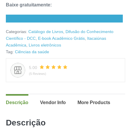
Baixe gratuitamente:
Ebook Essa Tal Fibrobose Cística kids (345 downloads )
Categorias:
Catálogo de Livros
,
Difusão do Conhecimento
Científico - DCC
,
E-book Acadêmico Grátis
,
Itacaiúnas
Acadêmica
,
Livros eletrônicos
Tag:
Ciências da saúde
5.00
(5 Reviews)
Descrição
Vendor Info
More Products
Descrição