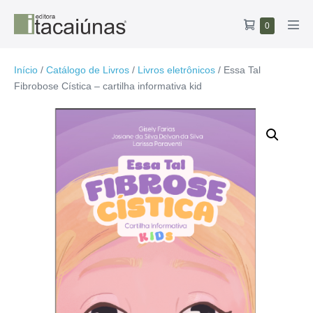
Ir
Carrinho
Itens
0
para
Alte
no
de
o
men
carrinho
compras
conteúdo
Início
/
Catálogo de Livros
/
Livros eletrônicos
/ Essa Tal
Fibrobose Cística – cartilha informativa kid