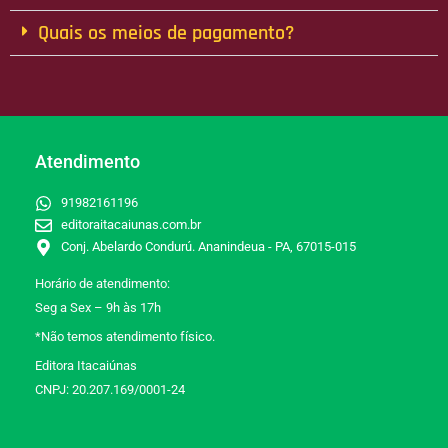
Quais os meios de pagamento?
Atendimento
91982161196
editoraitacaiunas.com.br
Conj. Abelardo Condurú. Ananindeua - PA, 67015-015
Horário de atendimento:
Seg a Sex – 9h às 17h
*Não temos atendimento físico.
Editora Itacaiúnas
CNPJ: 20.207.169/0001-24